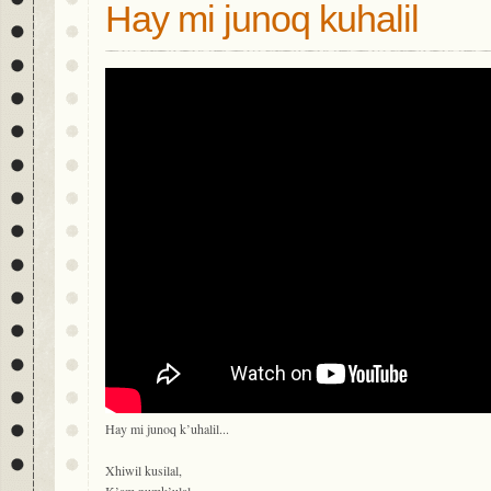
Hay mi junoq kuhalil
Hay mi junoq k’uhalil...
Xhiwil kusilal,