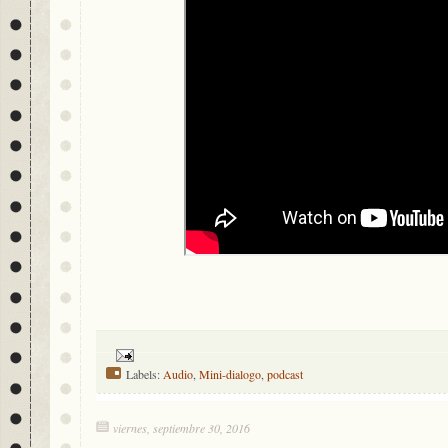
Labels:
Audio
,
Mini-dialogo
,
podcast
viernes, septiembre 30, 2016