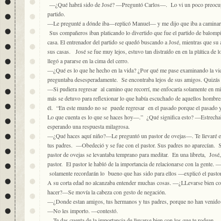
—¿Qué habrá sido de José? —Preguntó Carlos—. Lo vi un poco preocupa
partido.
—Le pregunté a dónde iba—replicó Manuel— y me dijo que iba a caminar,
Sus compañeros iban platicando lo divertido que fue el partido de balompi
casa. El entrenador del partido se quedó buscando a José, mientras que su a
sus casas. José se fue muy lejos, estuvo tan distraído en en la plática de l
llegó a pararse en la cima del cerro.
—¿Qué es lo que he hecho en la vida? ¿Por qué me pase examinando la v
preguntaba desesperadamente. Se encontraba lejos de sus amigos. Quizás 
—Si pudiera regresar al camino que recorrí, me enfocaría solamente en m
más se detuvo para reflexionar lo que había escuchado de aquellos hombre
él. “En este mundo no se puede regresar en el pasado porque el pasado ya
Lo que cuenta es lo que se haces hoy—.” ¿Qué significa esto? —Estrechab
esperando una respuesta milagrosa.
—¿Qué haces aquí niño?—Le preguntó un pastor de ovejas—. Te llevaré en
tus padres. —Obedeció y se fue con el pastor. Sus padres no aparecían. S
pastor de ovejas se levantaba temprano para meditar. En una libreta, José
pastor. El pastor le habló de la importancia de relacionarse con la gente. —
solamente recordarán lo bueno que has sido para ellos —explicó el pastor
A su corta edad no alcanzaba entender muchas cosas. —¿LLevarse bien con
hacer?—Se movía la cabeza con gesto de negación.
—¿Donde estan amigos, tus hermanos y tus padres, porque no han venido 
—No les importo. —contestó.
—Te das cuenta de la importancia de llevarse bien con los que te rodean.