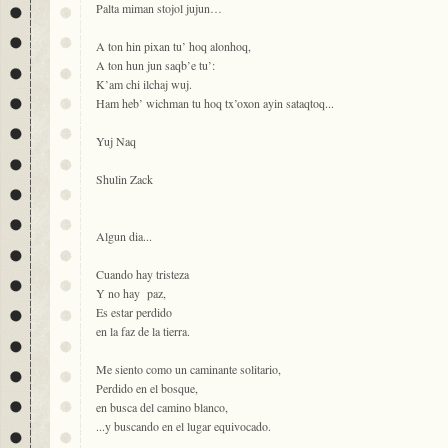
Palta miman stojol jujun…
A ton hin pixan tu’ hoq alonhoq,
A ton hun jun saqb’e tu’:
K’am chi ilchaj wuj.
Ham heb’ wichman tu hoq tx’oxon ayin sataqtoq...
Yuj Naq
Shulin Zack
Algun dia...
Cuando hay tristeza
Y no hay paz,
Es estar perdido
en la faz de la tierra.
Me siento como un caminante solitario,
Perdido en el bosque,
en busca del camino blanco,
...y buscando en el lugar equivocado.