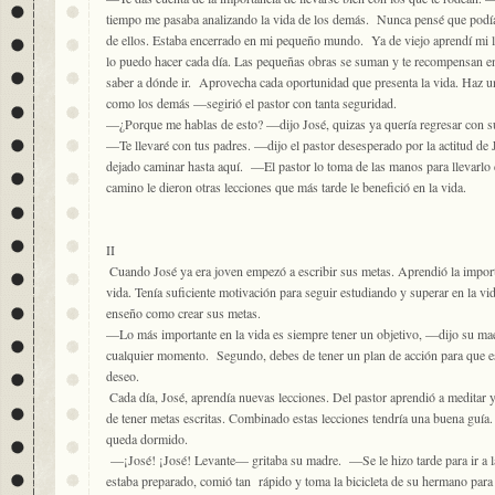
tiempo me pasaba analizando la vida de los demás. Nunca pensé que podía 
de ellos. Estaba encerrado en mi pequeño mundo. Ya de viejo aprendí mi 
lo puedo hacer cada día. Las pequeñas obras se suman y te recompensan en
saber a dónde ir. Aprovecha cada oportunidad que presenta la vida. Haz un
como los demás —segirió el pastor con tanta seguridad.
—¿Porque me hablas de esto? —dijo José, quizas ya quería regresar con s
—Te llevaré con tus padres. —dijo el pastor desesperado por la actitud d
dejado caminar hasta aquí. —El pastor lo toma de las manos para llevarlo 
camino le dieron otras lecciones que más tarde le benefició en la vida.
II
Cuando José ya era joven empezó a escribir sus metas. Aprendió la import
vida. Tenía suficiente motivación para seguir estudiando y superar en la v
enseño como crear sus metas.
—Lo más importante en la vida es siempre tener un objetivo, —dijo su ma
cualquier momento. Segundo, debes de tener un plan de acción para que es
deseo.
Cada día, José, aprendía nuevas lecciones. Del pastor aprendió a meditar 
de tener metas escritas. Combinado estas lecciones tendría una buena guía. E
queda dormido.
—¡José! ¡José! Levante— gritaba su madre. —Se le hizo tarde para ir a l
estaba preparado, comió tan rápido y toma la bicicleta de su hermano para i