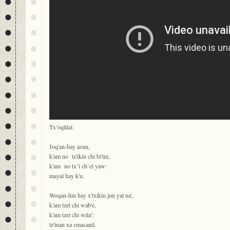
Tx’oqlilal.
Joq'an-hay asun,
k'am no tz'ikin chi bi'tni,
k'am no tx’i ch’el yaw:
mayal hay k'u.
Woqan-hin hay x'txikin jun yal na',
k'am tzet chi wab'e,
k'am tzet chi wila':
tz'inan xa smasanil.