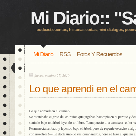
Mi Diario:: "S
podcast,cuentos, historias cortas, mini-dialogos, poemas
Mi Diario
RSS
Fotos Y Recuerdos
jueves, octubre 27, 2016
Lo que aprendi en el ca
Lo que aprendí en el camino
Se escuchaba el grito de los niños que jugaban balompié en el parque y desd
sentado bajo un árbol leyendo un libro. Tenía puesto una camiseta color v
Permanecía sentado y leyendo bajo el árbol, pero de repente escucho a algu
con nosotros!— Le decía uno de sus compañeros, pero se hizo el que no e