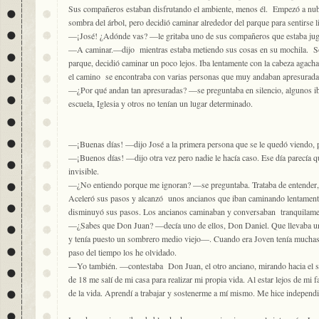
Sus compañeros estaban disfrutando el ambiente, menos él. Empezó a nubl
sombra del árbol, pero decidió caminar alrededor del parque para sentirse li
—¡José! ¿Adónde vas? —le gritaba uno de sus compañeros que estaba ju
—A caminar.—dijo mientras estaba metiendo sus cosas en su mochila. Sol
parque, decidió caminar un poco lejos. Iba lentamente con la cabeza agach
el camino se encontraba con varias personas que muy andaban apresurada
—¿Por qué andan tan apresuradas? —se preguntaba en silencio, algunos ib
escuela, Iglesia y otros no tenían un lugar determinado.
—¡Buenas días! —dijo José a la primera persona que se le quedó viendo, 
—¡Buenos días! —dijo otra vez pero nadie le hacía caso. Ese día parecía
invisible.
—¿No entiendo porque me ignoran? —se preguntaba. Trataba de entender, 
Aceleró sus pasos y alcanzó unos ancianos que iban caminando lentamente
disminuyó sus pasos. Los ancianos caminaban y conversaban tranquilame
—¿Sabes que Don Juan? —decía uno de ellos, Don Daniel. Que llevaba un 
y tenía puesto un sombrero medio viejo—. Cuando era Joven tenía muchas 
paso del tiempo los he olvidado.
—Yo también. —contestaba Don Juan, el otro anciano, mirando hacia el 
de 18 me salí de mi casa para realizar mi propia vida. Al estar lejos de mi f
de la vida. Aprendí a trabajar y sostenerme a mí mismo. Me hice independi