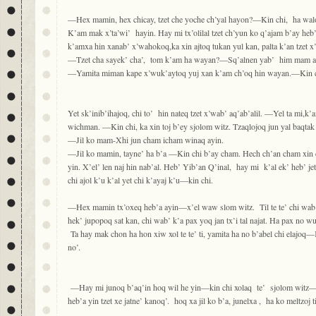
—Hex mamin, hex chicay, tzet che yoche ch’yal hayon?—Kin chi, ha walon
K’am mak x’ta’wi’ hayin. Hay mi tx’olilal tzet ch’yun ko q’ajam b’ay heb’
k’amxa hin xanab’ x’wahokoq,ka xin ajtoq tukan yul kan, palta k’an tzet x’
—Tzet cha sayek’ cha’, tom k’am ha wayan?—Sq’alnen yab’ him mam a
—Yamita miman kape x’wuk’aytoq yuj xan k’am ch’oq hin wayan.—Kin 
Yet sk’inib’ihajoq, chi to’ hin nateq tzet x’wab’ aq’ab’alil. —Yel ta mi,k’
wichman. —Kin chi, ka xin toj b’ey sjolom witz. Tzaqlojoq jun yal baqtak 
—Jil ko mam-Xhi jun cham icham winaq ayin.
—Jil ko mamin, tayne’ ha b’a —Kin chi b’ay cham. Hech ch’an cham xin 
yin. X’el’ len naj hin nab’al. Heb’ Yib’an Q’inal, hay mi k’al ek’ heb’ je
chi ajol k’u k’al yet chi k’ayaj k’u—kin chi.
—Hex mamin tx’oxeq heb’a ayin—x’el waw slom witz. Til te te’ chi wab’ sb
hek’ jupopoq sat kan, chi wab’ k’a pax yoq jan tx’i tal najat. Ha pax no w
Ta hay mak chon ha hon xiw xol te te’ ti, yamita ha no b’abel chi elajoq—
no’.
—Hay mi junoq b’aq’in hoq wil he yin—kin chi xolaq te’ sjolom witz— p
heb’a yin tzet xe jatne’ kanoq’. hoq xa jil ko b’a, junelxa , ha ko meltzoj 