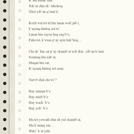
K’am numk’ulal.
Tok’al chin ek’ tukokoq
Xhol yib’an q’inal ti’.
Koch wal tol til hin lanan wek’jab’i,
k’aynaq-hintoq xol te’.
Lanan hin sayon heq saq b’e,
Palta tol, k’exan p’ay ayin hek’hoq…
Chi ek’ hin sat p’ay skaneb’al xch’ikin yib’an k’inal,
Somnaq hin nab’al,
Maqan hin sat,
K’aynaq hintoq xol asun.
Tzet b’ehal chi wi’?
Hay miman b’e
Hay mich’b’e
Hay wach’ b’e
Hay yob’ b’e
Ma tol yowalil chin ek yul skaneb’al,
Ma k’amaq xin…
Watx’ k’al yilil,