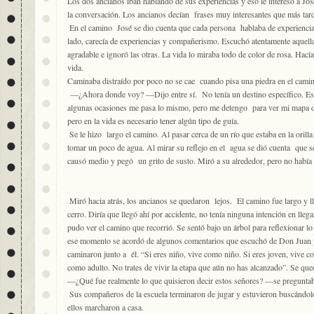
Los dos ancianos iban hablando de sus experiencias y eso le interesó a Jos
la conversación. Los ancianos decían frases muy interesantes que más tarde
En el camino José se dio cuenta que cada persona hablaba de experiencias 
lado, carecía de experiencias y compañerismo. Escuchó atentamente aquella
agradable e ignoró las otras. La vida lo miraba todo de color de rosa. Hacía 
vida.
Caminaba distraído por poco no se cae cuando pisa una piedra en el cami
—¿Ahora donde voy? —Dijo entre sí. No tenía un destino específico. Est
algunas ocasiones me pasa lo mismo, pero me detengo para ver mi mapa d
pero en la vida es necesario tener algún tipo de guía.
Se le hizo largo el camino. Al pasar cerca de un río que estaba en la orill
tomar un poco de agua. Al mirar su reflejo en el agua se dió cuenta que s
causó medio y pegó un grito de susto. Miró a su alrededor, pero no había 
Miró hacia atrás, los ancianos se quedaron lejos. El camino fue largo y ll
cerro. Diría que llegó ahí por accidente, no tenía ninguna intención en lle
pudo ver el camino que recorrió. Se sentó bajo un árbol para reflexionar l
ese momento se acordó de algunos comentarios que escuchó de Don Juan 
caminaron junto a él. “Si eres niño, vive como niño. Si eres joven, vive co
como adulto. No trates de vivir la etapa que aún no has alcanzado”. Se q
—¿Qué fue realmente lo que quisieron decir estos señores? —se pregunta
Sus compañeros de la escuela terminaron de jugar y estuvieron buscándolo
ellos marcharon a casa.