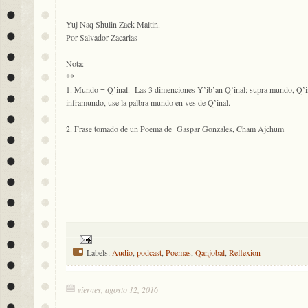
Yuj Naq Shulin Zack Maltin.
Por Salvador Zacarias
Nota:
**
1. Mundo = Q’inal. Las 3 dimenciones Y’ib’an Q’inal; supra mundo, Q’i
inframundo, use la palbra mundo en ves de Q’inal.
2. Frase tomado de un Poema de Gaspar Gonzales, Cham Ajchum
Labels:
Audio
,
podcast
,
Poemas
,
Qanjobal
,
Reflexion
viernes, agosto 12, 2016