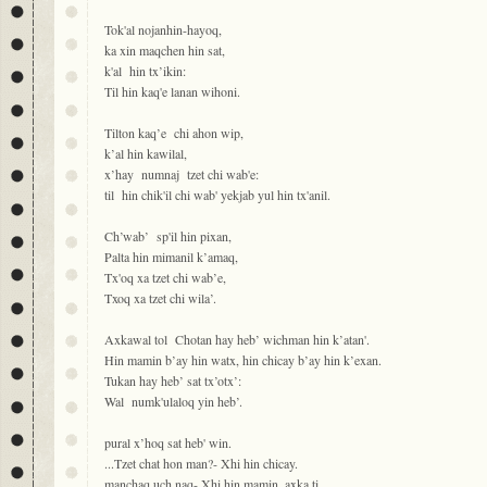
Tok'al nojanhin-hayoq,
ka xin maqchen hin sat,
k'al hin tx’ikin:
Til hin kaq'e lanan wihoni.
Tilton kaq’e chi ahon wip,
k’al hin kawilal,
x’hay numnaj tzet chi wab'e:
til hin chik'il chi wab' yekjab yul hin tx'anil.
Ch’wab’ sp'il hin pixan,
Palta hin mimanil k’amaq,
Tx'oq xa tzet chi wab’e,
Txoq xa tzet chi wila’.
Axkawal tol Chotan hay heb’ wichman hin k’atan'.
Hin mamin b’ay hin watx, hin chicay b’ay hin k’exan.
Tukan hay heb’ sat tx’otx’:
Wal numk'ulaloq yin heb’.
pural x’hoq sat heb' win.
...Tzet chat hon man?- Xhi hin chicay.
manchaq uch naq- Xhi hin mamin, axka ti.