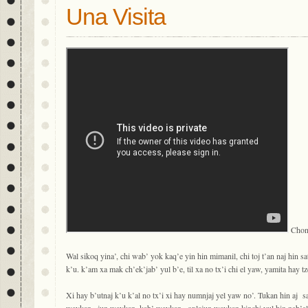
Una Visita
Chon 
Wal sikoq yina’, chi wab’ yok kaq’e yin hin mimanil, chi toj t’an naj hin sa
k’u. k’am xa mak ch’ek’jab’ yul b’e, til xa no tx’i chi el yaw, yamita hay tze
Xi hay b’utnaj k’u k’al no tx’i xi hay numnjaj yel yaw no’. Tukan hin aj sa