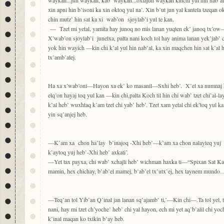
waykan...jun waykan, kab’ waykan...oxlajun waykan kinchi yul hin nab’al.
xin apni hin b’isoni ka xin oktoq yul na’. Xin b’ut jun yal kantela tzeqa
chin mutz’ hin sat ka xi wab’on sjoylab’i yul te kan.
— Tzet mi yetal, yamita hay junoq no mis lanan yuqten ek’ janoq tx’ow—
X’wab’on sjoylab’i junelxa, palta nani koch tol hay anima lanan yek’jab’
yok hin wayich —kin chi k’al yul hin nab’al, ka xin maqchen hin sat k’al 
tx’amb’alej.
Ha xa x’wab’oni—Hayon xa ek’ ko masanil—Sxhi heb’. X’el xa numnaj h
elq’on hayaj toq yul kan —kin chi,palta Koch til hin chi wab’ tzet chi’al-la
k’al heb’ wuxhtaq k’am tzet chi yab’ heb’. Tzet xam yetal chi ek’toq yul k
yin sq’anjej heb.
—K’am xa chon ha’lay b’inajoq -Xhi heb’—k’am xa chon nalayteq yuj he
k’aytoq yuj heb’-Xhi heb’ axkati’.
—Yet tax payxa, chi wab’ xchajli heb’ wichman haxka ti—“Spixan Sat Kan
mamin, hex chichay, b’ab’el mamej, b’ab’el tx’utx’ej, hex taynem mundo
—Teq’an tol Yib’an Q’inal jan lanan sq’ajamb’ ti,’—Kin chi—.Ta tol yel, t
nani, hay mi tzet ch’yoche’ heb’ chi yal hayon, ech mi yet aq’b’alil chi yoc
k’inal maqan ko txikin b’ay heb.