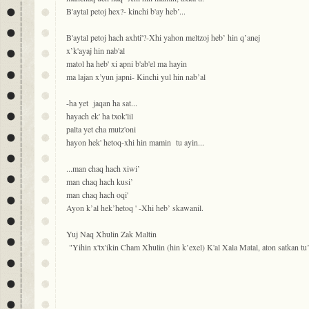
B'aytal petoj hex?- kinchi b'ay heb’...
B'aytal petoj hach axhti'?-Xhi yahon meltzoj heb’ hin q’anej
x’k'ayaj hin nab'al
matol ha heb' xi apni b'ab'el ma hayin
ma lajan x’yun japni- Kinchi yul hin nab’al
-ha yet jaqan ha sat...
hayach ek' ha txok'lil
palta yet cha mutz'oni
hayon hek' hetoq-xhi hin mamin tu ayin...
...man chaq hach xiwi’
man chaq hach kusi’
man chaq hach oqi'
Ayon k’al hek’hetoq ' -Xhi heb’ skawanil.
Yuj Naq Xhulin Zak Maltin
"Yihin x'tx'ikin Cham Xhulin (hin k’exel) K'al Xala Matal, aton satkan tu