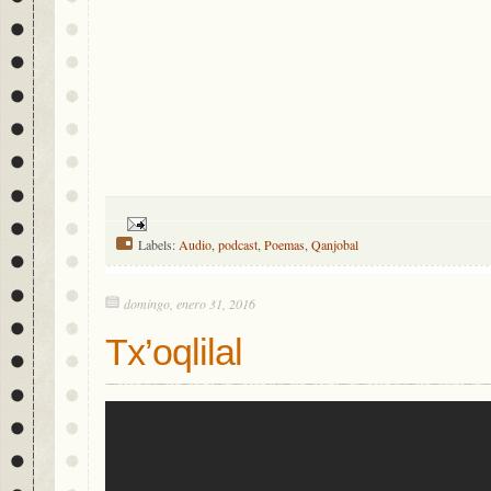
Labels:
Audio
,
podcast
,
Poemas
,
Qanjobal
domingo, enero 31, 2016
Tx’oqlilal