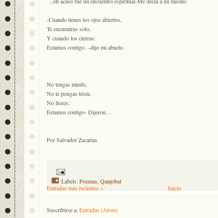
...oh acaso fue un encuentro espiritual-Me decía a mi mismo
-Cuando tienes los ojos abiertos,
Te encuentras solo,
Y cuando los cierras:
Estamos contigo. –dijo mi abuelo.
No tengas miedo,
No te pongas triste,
No llores:
Estamos contigo- Dijeron…
Por Salvador Zacarias
Labels:
Poemas
,
Qanjobal
Entradas más recientes »
Inicio
Suscribirse a:
Entradas (Atom)