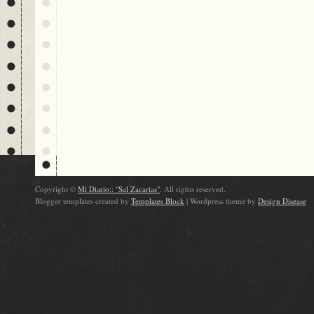
Copyright ©
Mi Diario:: "Sal Zacarias"
. All rights reserved.
Blogger templates created by
Templates Block
| Wordpress theme by
Design Disease