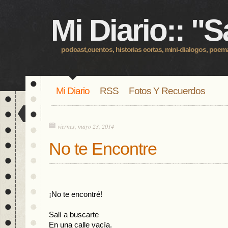
Mi Diario:: "S
podcast,cuentos, historias cortas, mini-dialogos, poemas
Mi Diario
RSS
Fotos Y Recuerdos
viernes, mayo 23, 2014
No te Encontre
¡No te encontré!
Salí a buscarte
En una calle vacía. 