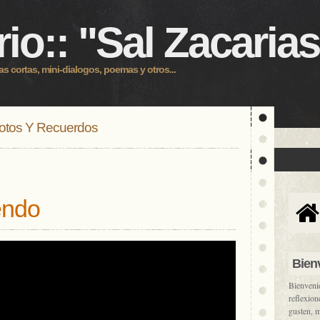
rio:: "Sal Zacarias
as cortas, mini-dialogos, poemas y otros...
otos Y Recuerdos
endo
Bien
Bienveni
reflexion
gusten, 