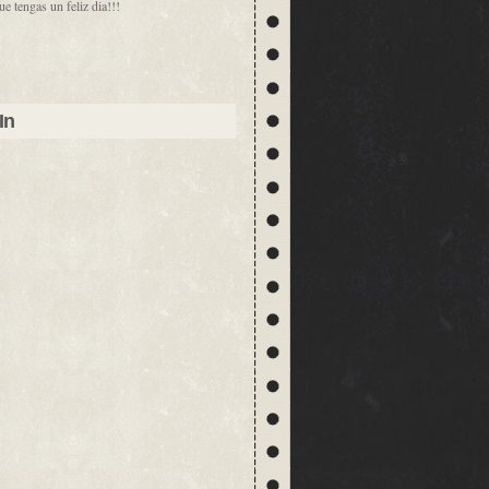
ue tengas un feliz dia!!!
In