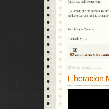
fin: no hay nada permanente.
La llamada que me despertó resultó
mi diario. La vida me está invitand
Por Salvador Zacarías
Revisado 9.1.16
Labels:
Audio
,
podcast
,
Refl
martes, febrero 12, 2008
Liberacion 