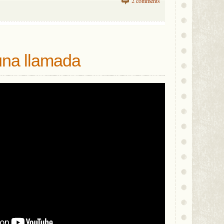
2 comments
 una llamada