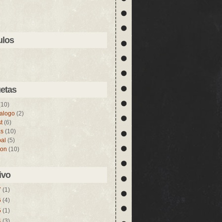
ulos
uetas
(10)
ialogo
(2)
t
(6)
s
(10)
al
(5)
ion
(10)
ivo
7
(1)
6
(4)
5
(1)
4
(3)