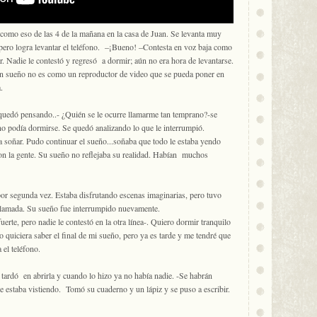
como eso de las 4 de la mañana en la casa de Juan. Se levanta muy
 pero logra levantar el teléfono. –¡Bueno! –Contesta en voz baja como
r. Nadie le contestó y regresó a dormir; aún no era hora de levantarse.
n sueño no es como un reproductor de video que se pueda poner en
.
quedó pensando..- ¿Quién se le ocurre llamarme tan temprano?-se
 no podía dormirse. Se quedó analizando lo que le interrumpió.
 soñar. Pudo continuar el sueño...soñaba que todo le estaba yendo
 con la gente. Su sueño no reflejaba su realidad. Habían muchos
 por segunda vez. Estaba disfrutando escenas imaginarias, pero tuvo
 llamada. Su sueño fue interrumpido nuevamente.
rte, pero nadie le contestó en la otra línea-. Quiero dormir tranquilo
quiciera saber el final de mi sueño, pero ya es tarde y me tendré que
 el teléfono.
 tardó en abrirla y cuando lo hizo ya no había nadie. -Se habrán
e estaba vistiendo. Tomó su cuaderno y un lápiz y se puso a escribir.