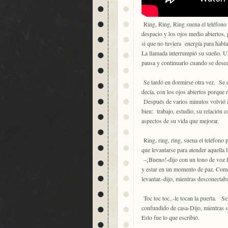
Ring, Ring, Ring suena el teléfono 
despacio y los ojos medio abiertos,
si que no tuviera energía para habla
La llamada interrumpió su sueño. U
pausa y continuarlo cuando se desea
Se tardó en dormirse otra vez. Se 
decía, con los ojos abiertos porque
Después de varios minutos volvió a
bien: trabajo, estudio, su relación
aspectos de su vida que mejorar.
Ring, ring, ring, suena el teléfono
que levantarse para atender aquella
–¡Bueno!-dijo con un tono de voz fue
y estar en un momento de paz. Como 
levantar.-dijo, mientras desconectaba
Toc toc toc..-le tocan la puerta. Se
confundido de casa-Dijo, mientras s
Esto fue lo que escribió.