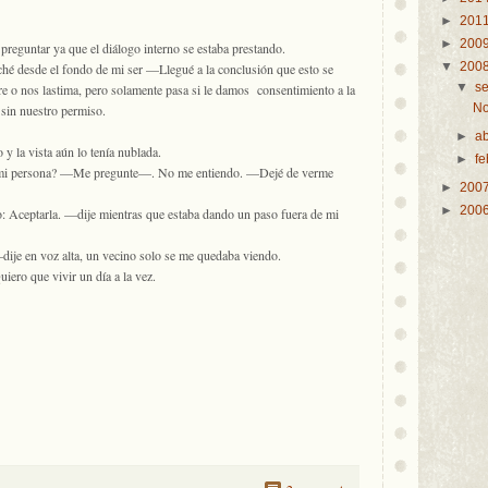
►
201
►
200
reguntar ya que el diálogo interno se estaba prestando.
▼
200
 desde el fondo de mi ser —Llegué a la conclusión que esto se
▼
s
e o nos lastima, pero solamente pasa si le damos consentimiento a la
No
 sin nuestro permiso.
►
a
 y la vista aún lo tenía nublada.
►
f
 mi persona? —Me pregunte—. No me entiendo. —Dejé de verme
►
200
►
200
io: Aceptarla. —dije mientras que estaba dando un paso fuera de mi
je en voz alta, un vecino solo se me quedaba viendo.
iero que vivir un día a la vez.