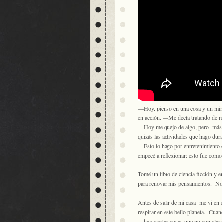
—Hoy, pienso en una cosa y un min
en acción. —Me decía tratando de r
—Hoy me quejo de algo, pero más ta
quizás las actividades que hago dur
—Esto lo hago por entretenimiento o
empecé a reflexionar: esto fue como
Tomé un libro de ciencia ficción y 
para renovar mis pensamientos. No f
Antes de salir de mi casa me vi en e
respirar en este bello planeta. Cuan
—hay ciertas cosas que no con clar