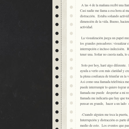
A las 4 de la mañana recibí una ll
Casi nadie me llama a esa hora al 
distracción. Estaba soñando activid
dimensión de la vida. Bueno, haciend
actividad.
La visualización juega un papel mu
los grandes pensadores: visualizar e
interrupción e incluso indecisión. 
tener una. Soñar no cuesta nada, lo 
Solo por hoy, haré algo diferente. 
ayuda a verlo con más claridad y cre
la plena confianza de triunfar en la 
Asi como una llamada telefónica me
puede interrumpir lo quiero lograr e
llamada me puede despertar a mi re
llamada me indicaría que hay que to
pensar en grande, hacer a un lado 
-Cuando alguien me toca la puerta, 
Interrupción y distracción es parte 
medio de esto. Los eventos que pasa