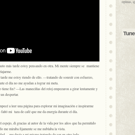
opinas, q
Tune
uto más tarde estoy pensando en otra. Mi mente siempre se mantiene
elajarme.
rde me estoy riendo de ello. —tratando de sonreír con esfuerzo,
ante el día no me ayudan a lograr mi meta.
 tiene fin? —Las manecillas del reloj empezaron a girar lentamente y
 un despertar.
empecé a leer una página para explorar mi imaginación e inspirarme
altó mi taza de café que me da energía durante el día.
l espejo, di gracias al autor de la vida por los años que ha permitido
do me miraba fijamente se me nublaba la vista.
idad —me decía a mi mismo tratando de ver en otro lado.