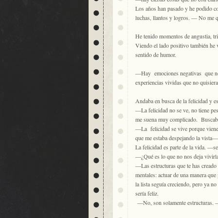
Los años han pasado y he podido con
luchas, llantos y logros. — No me qu
He tenido momentos de angustia, tri
Viendo el lado positivo también he 
sentido de humor.
—Hay emociones negativas que no p
experiencias vividas que no quisiera 
Andaba en busca de la felicidad y e
—La felicidad no se ve, no tiene peso
me suena muy complicado. Buscaba 
—La felicidad se vive porque viene
que me estaba despejando la vista—.
La felicidad es parte de la vida. —
—¿Qué es lo que no nos deja vivirla
—Las estructuras que te has creado 
mentales: actuar de una manera que 
la lista seguía creciendo, pero ya n
sería feliz.
—No, son solamente estructuras. —