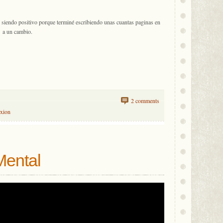
 siendo positivo porque terminé escribiendo unas cuantas paginas en
o a un cambio.
2 comments
exion
Mental