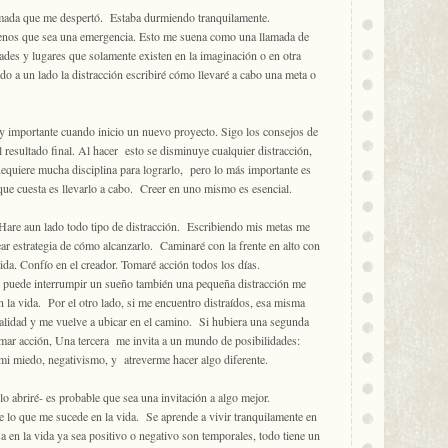
amada que me despertó. Estaba durmiendo tranquilamente.
menos que sea una emergencia. Esto me suena como una llamada de
ades y lugares que solamente existen en la imaginación o en otra
o a un lado la distracción escribiré cómo llevaré a cabo una meta o
y importante cuando inicio un nuevo proyecto. Sigo los consejos de
l resultado final. Al hacer esto se disminuye cualquier distracción,
Requiere mucha disciplina para lograrlo, pero lo más importante es
que cuesta es llevarlo a cabo. Creer en uno mismo es esencial.
Hare aun lado todo tipo de distracción. Escribiendo mis metas me
ar estrategia de cómo alcanzarlo. Caminaré con la frente en alto con
vida. Confío en el creador. Tomaré acción todos los días.
 puede interrumpir un sueño también una pequeña distracción me
n la vida. Por el otro lado, si me encuentro distraídos, esa misma
alidad y me vuelve a ubicar en el camino. Si hubiera una segunda
mar acción, Una tercera me invita a un mundo de posibilidades:
mi miedo, negativismo, y atreverme hacer algo diferente.
lo abriré- es probable que sea una invitación a algo mejor.
de lo que me sucede en la vida. Se aprende a vivir tranquilamente en
 en la vida ya sea positivo o negativo son temporales, todo tiene un