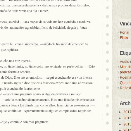
firmar que cada etapa de la vida trae sus propios desafíos, retos,
eda de otra: Vivir una día a la vez.
steza, soledad ...Esas etapas de la vida me han ayudado a madurar.
Vinc
vivido momentos agradables, lleno de felicidad, alegría y buen
Portal
Flickr
ermite vivir el momento. —me decía tratando de entender las
que repitiera.
Etiq
scuche una voz interna.
Audio
, no tiene límite, no tiene color, no se siente: es parte del ser. —Esto
Mini-d
una fórmula sencilla.
podcas
 de Dios. Dios no es emoción. —seguí escuchando esa voz interna
Poema
 Cuando alguien dice que está feliz está expresando una afirmación.
Qanjob
seguía escuchando fuertemente.
Reflex
? —lancé una pregunta como si alguien estuviera a mi lado.
— volví a escuchar silenciosamente. Hice una lista de mis estructuras
Arch
parezca bien a los demás, ser como ellos, tener ciertas posesiones. —
o quise continuar. Aparentemente si alguien cumple estos requisitos,
►
201
►
201
dije y continué con más preguntas.
►
201
►
201