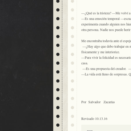
—¿Qué es la tristeza? —Me volví a p
—Es una emoción temporal —escuché
experimenta cuando alguien nos hier
otra persona. Nadie nos puede herir
Me encontraba todavía ante el espejo
—¿Hay algo que debo trabajar en
físicamente y me interiorice.
—Para vivir la felicidad es necesar
casa.
—Es una propuesta del creador. —di
—La vida está lleno de sorpresas. Qu
Por Salvador Zacarías
Revisado 10.13.16