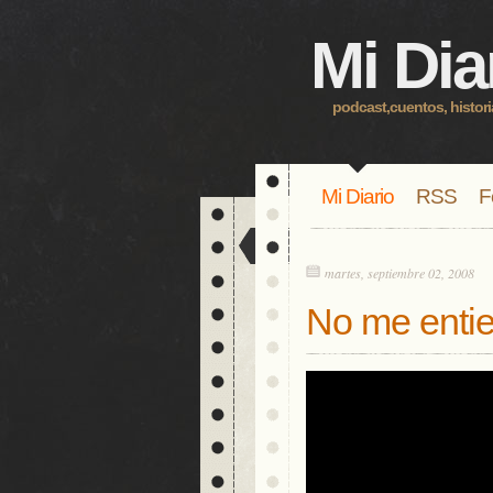
Mi Dia
podcast,cuentos, histori
Mi Diario
RSS
F
martes, septiembre 02, 2008
No me enti