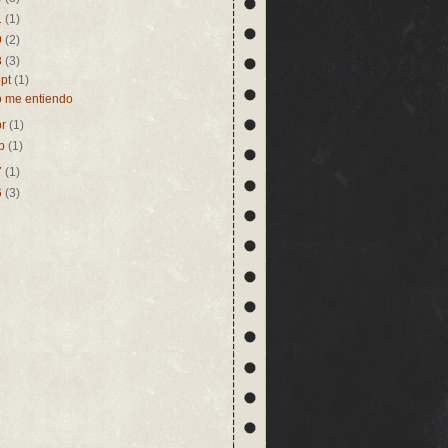
1
(1)
9
(2)
8
(3)
ept
(1)
 me entiendo
br
(1)
eb
(1)
7
(1)
6
(3)