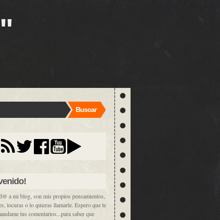
"
Buscar
venido!
d@ a mi blog, son mis propios pensamientos,
es, locuras o lo quieras llamarle. Espero que te
mandame tus comentarios...para saber que